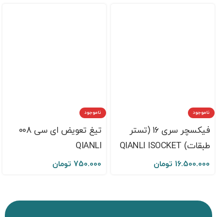
ناموجود
ناموجود
فیکسچر سری 16 (تستر
تیغ تعویض ای سی 008
طبقات) QIANLI ISOCKET
QIANLI
16.500.000
تومان
750.000
تومان