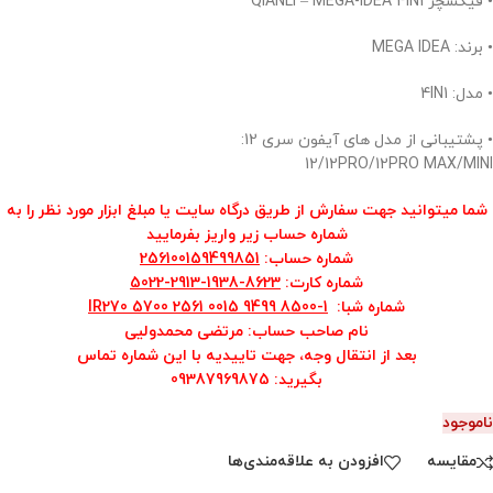
• فیکسچر QIANLI – MEGA-IDEA 4IN1
• برند: MEGA IDEA
• مدل: 4IN1
• پشتیبانی از مدل های آیفون سری 12:
12/12PRO/12PRO MAX/MINI
شما میتوانید جهت سفارش از طریق درگاه سایت یا مبلغ ابزار مورد نظر را به
شماره حساب زیر واریز بفرمایید
شماره حساب:
256100159499851
شماره کارت:
8623-1938-2913-5022
شماره شب
ا
:
270 5700 2561 0015 9499 8500-1
IR
نام صاحب حساب: مرتضی محمدولیی
بعد از انتقال وجه، جهت تاییدیه با این شماره تماس
بگیرید:
09387969875
ناموجود
مقایسه
افزودن به علاقه‌مندی‌ها