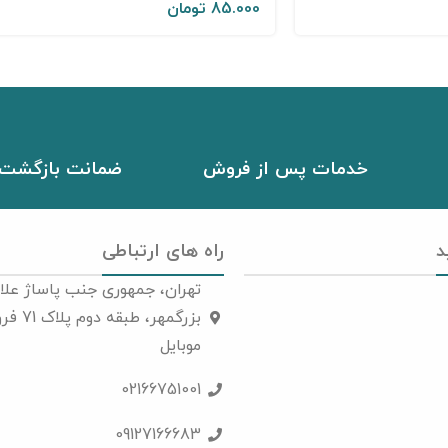
85.000
تومان
خدمات پس از فروش
ضمانت بازگشت 
د
راه های ارتباطی
تهران، جمهوری جنب پاساژ علاا
بزرگمهر، 
موبایل
02166751001
09127166683