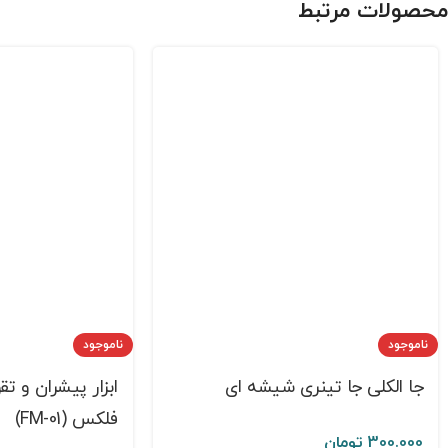
محصولات مرتبط
ناموجود
ناموجود
جا الکلی جا تینری شیشه ای
ابزار پیشران و ت
فلکس (FM-01)
300.000
تومان