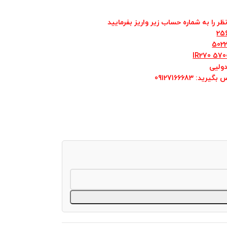
ر را به شماره حساب زیر واریز بفرمایید
25
IR270 570
ولیی
س بگیرید
: 09127166683