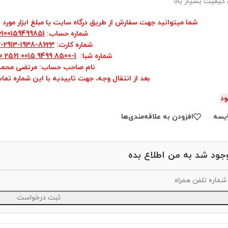
 کیفیت بسیار بالا
شما میتوانید جهت سفارش از طریق درگاه سایت یا مبلغ ابزار مورد نظ
شماره حساب
:
6100159499851
شماره کارت
:
8623-1938-2913-5022
شماره شبا
:
0 2561 0015 9499 8500-1
نام صاحب حساب: مرتضی محمد
بعد از انتقال وجه، جهت تاییدیه با این شماره تما
ود
یسه
افزودن به علاقه‌مندی‌ها
جود شد به من اطلاع بده
ثبت درخواست