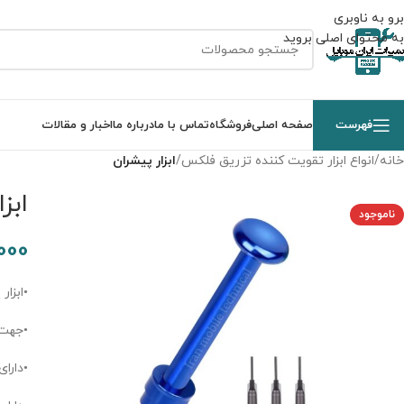
برو به ناوبری
به محتوای اصلی بروید
فهرست
صفحه اصلی
فروشگاه
تماس با ما
درباره ما
اخبار و مقالات
خانه
/
انواع ابزار تقویت کننده تزریق فلکس
/
ابزار پیشران
ابز
ناموجود
000
•ابزا
•جهت 
•دارا