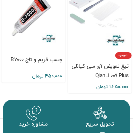
ناموجود
چسب فریم و تاچ B7000
تیغ تعویض آی سی کیانلی
QianLi 009 Plus
450.000
تومان
1.250.000
تومان
تحویل سریع
مشاوره خرید