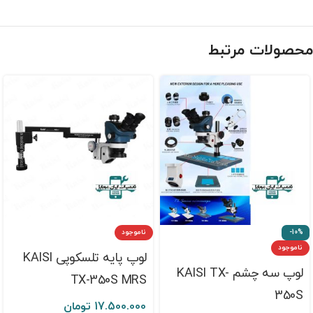
محصولات مرتبط
-10%
ناموجود
ناموجود
لوپ پایه تلسکوپی KAISI
لوپ سه چشم KAISI TX-
TX-350S MRS
350S
17.500.000
تومان