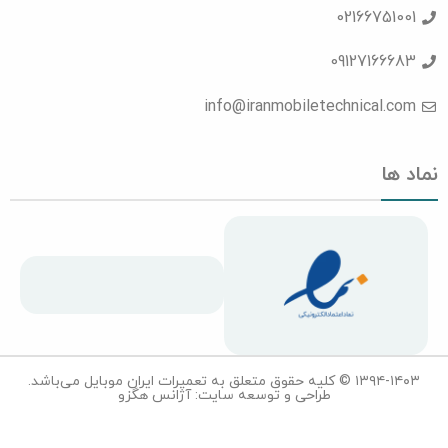
02166751001
09127166683
info@iranmobiletechnical.com
نماد ها
۱۳۹۴-۱۴۰۳ © کلیه حقوق متعلق به تعمیرات ایران موبایل می‌باشد.
طراحی و توسعه سایت: آژانس هگزو