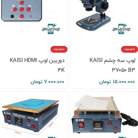
ناموجود
ناموجود
لوپ سه چشم KAISI
دوربین لوپ KAISI HDMI
4K
37050 B3
15.000.000
تومان
7.000.000
تومان