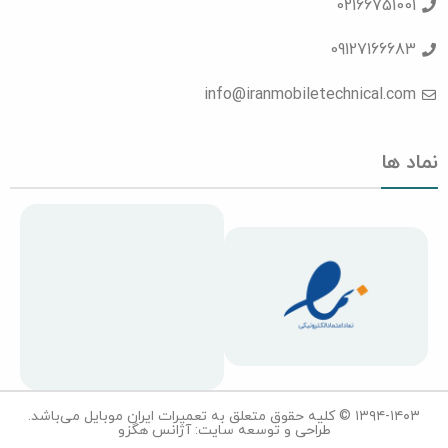
02166751001
09127166683
info@iranmobiletechnical.com
نماد ها
۱۳۹۴-۱۴۰۳ © کلیه حقوق متعلق به تعمیرات ایران موبایل می‌باشد.
طراحی و توسعه سایت: آژانس هگزو