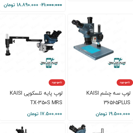
21.000.000
18.890.000
تومان
ناموجود
ناموجود
لوپ سه چشم KAISI
لوپ پایه تلسکوپی KAISI
TX-350S MRS
36565PLUS
19.500.000
تومان
17.500.000
تومان