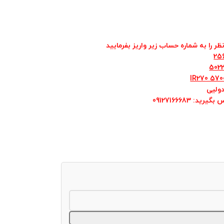
ر را به شماره حساب زیر واریز بفرمایید
25
IR270 570
ولیی
س بگیرید
: 09127166683