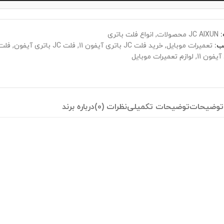
JC AIXUN محصولات
,
انواع فلت باتری
ب:
تعمیرات موبایل
,
خرید فلت JC باتری آیفون 11
,
فلت JC باتری آیفون
,
فلت JC باتری آی
آیفون 11
,
لوازم تعمیرات موبایل
توضیحات
توضیحات تکمیلی
نظرات (0)
درباره برند