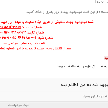
Tag
ستفاده از این فلت میتوانید پیغام ارور باتری را حذف کنید.
شما میتوانید جهت سفارش از طریق درگاه سایت یا مبلغ ابزار مورد نظ
شماره حساب
:
6100159499851
شماره کارت
:
8623-1938-2913-5022
شماره شبا
:
0 2561 0015 9499 8500-1
نام صاحب حساب: مرتضی محمد
بعد از انتقال وجه، جهت تاییدیه با این شماره تما
ود
یسه
افزودن به علاقه‌مندی‌ها
جود شد به من اطلاع بده
ثبت درخواست