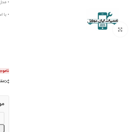
• مدل: -on
• با ا
برای بزرگنمایی کلیک کنید.
ناموج
مقا
مو