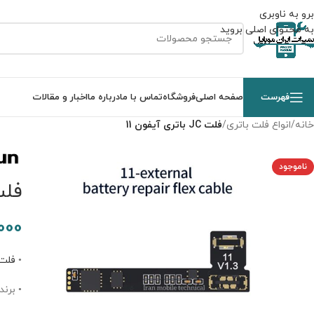
برو به ناوبری
به محتوای اصلی بروید
فهرست
صفحه اصلی
فروشگاه
تماس با ما
درباره ما
اخبار و مقالات
خانه
/
انواع فلت باتری
/
فلت JC باتری آیفون 11
ناموجود
فلت JC باتر
000
•
فلت
• برند: TEAM