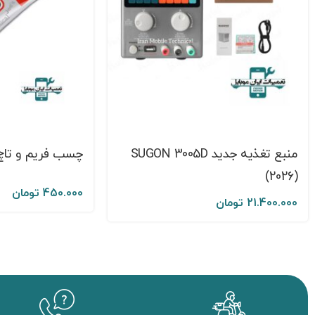
منبع تغذیه جدید SUGON 3005D
چسب فریم و تاچ 7000
(2026)
450.000
تومان
21.400.000
تومان