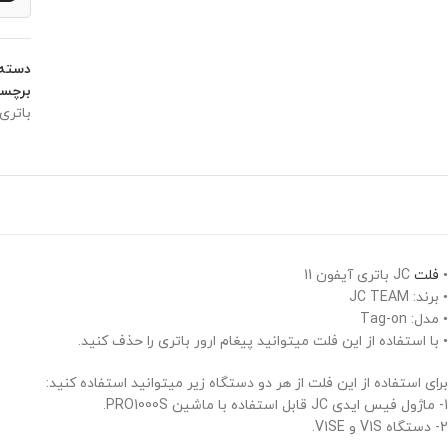
دسته:
برچس
باتری 
•
فلت
JC باتری آیفون 11
• برند: JC TEAM
• مدل: Tag-on
• با استفاده از این فلت میتوانید پیغام ارور باتری را حذف کنید.
برای استفاده از این فلت از هر دو دستگاه زیر میتوانید استفاده کنید:
1- ماژول فیس ایدی JC قابل استفاده با ماشین PRO1000S.
2- دستگاه V1S و V1SE.