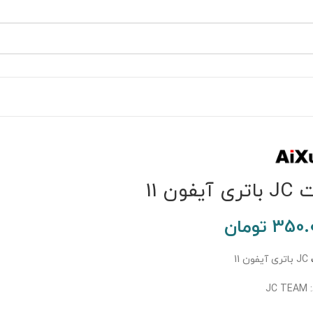
ی آیفون 11
350.
تومان
JC باتری آیفون 11
JC 