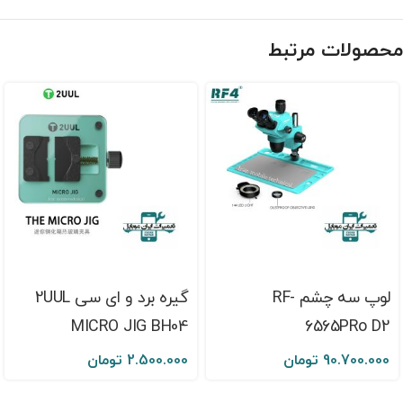
محصولات مرتبط
لوپ سه چشم RF-
گیره برد و ای سی 2UUL
MICRO JIG BH04
6565PRo D2
90.700.000
تومان
2.500.000
تومان