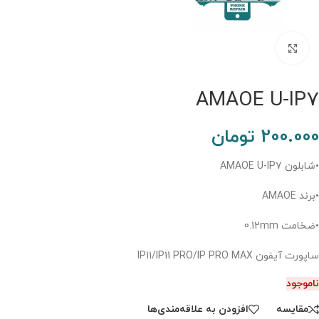
برای بزرگنمایی کلیک کنید.
AMAOE U-IP7
200.000
تومان
•شابلون AMAOE U-IP7
•برند AMAOE
•ضخامت 0.12mm
ساپورت آیفون IP11/IP11 PRO/IP PRO MAX
ناموجود
مقایسه
افزودن به علاقه‌مندی‌ها