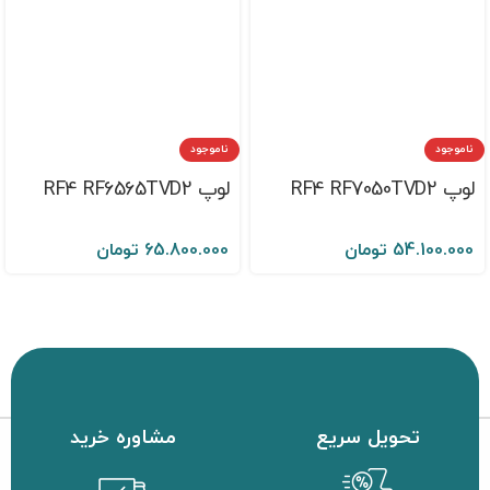
ناموجود
ناموجود
لوپ RF4 RF7050TVD2
لوپ RF4 RF6565TVD2
54.100.000
تومان
65.800.000
تومان
تحویل سریع
مشاوره خرید