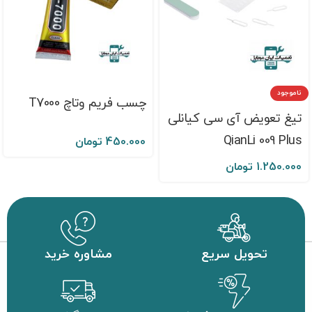
ناموجود
چسب فریم وتاچ T7000
تیغ تعویض آی سی کیانلی
QianLi 009 Plus
450.000
تومان
1.250.000
تومان
تحویل سریع
مشاوره خرید