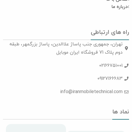
درباره ما
راه های ارتباطی
تهران، جمهوری جنب پاساژ علاالدین، پاساژ بزرگمهر، طبقه
دوم پلاک 71 فروشگاه ایران موبایل
02166751001
09127166683
info@iranmobiletechnical.com
نماد ها