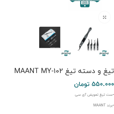
برای بزرگنمایی کلیک کنید.
تیغ و دسته تیغ MAANT MY-102
550.000
تومان
•ست تیغ تعویض آی سی
•برند MAANT