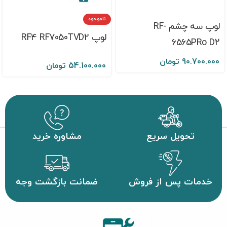
ناموجود
لوپ سه چشم RF-
لوپ RF4 RF7050TVD2
6565PRo D2
90.700.000
تومان
54.100.000
تومان
تحویل سریع
مشاوره خرید
خدمات پس از فروش
ضمانت بازگشت وجه