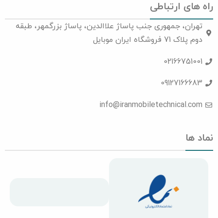
راه های ارتباطی
تهران، جمهوری جنب پاساژ علاالدین، پاساژ بزرگمهر، طبقه
دوم پلاک 71 فروشگاه ایران موبایل
02166751001
09127166683
info@iranmobiletechnical.com
نماد ها