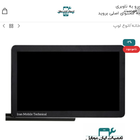
برو به ناوبری
فهرست
به محتوای اصلی بروید
خانه
/
انوع لوپ
-2%
ناموجود