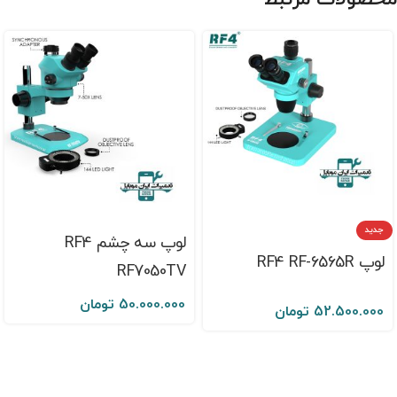
جدید
لوپ سه چشم RF4
لوپ RF4 RF-6565R
RF7050TV
50.000.000
تومان
52.500.000
تومان