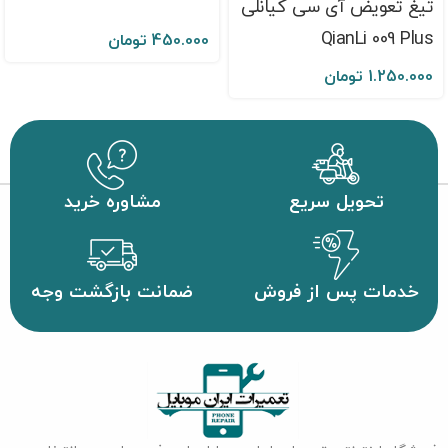
تیغ تعویض آی سی کیانلی
QianLi 009 Plus
450.000
تومان
1.250.000
تومان
تحویل سریع
مشاوره خرید
خدمات پس از فروش
ضمانت بازگشت وجه