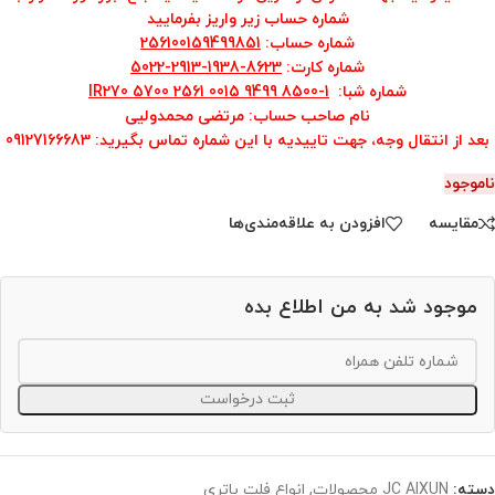
شماره حساب زیر واریز بفرمایید
شماره حساب
:
256100159499851
شماره کارت
:
8623-1938-2913-5022
شماره شبا
:
IR270 5700 2561 0015 9499 8500-1
نام صاحب حساب: مرتضی محمدولیی
بعد از انتقال وجه، جهت تاییدیه با این شماره تماس بگیرید
: 09127166683
ناموجود
مقایسه
افزودن به علاقه‌مندی‌ها
موجود شد به من اطلاع بده
ثبت درخواست
دسته:
JC AIXUN محصولات
,
انواع فلت باتری