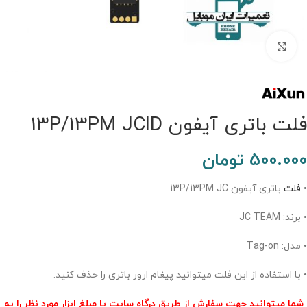
برای بزرگنمایی کلیک کنید.
فلت باتری آیفون 13P/13PM JCID
500.000
تومان
•
فلت
باتری آیفون 13P/13PM JC
• برند: JC TEAM
• مدل: Tag-on
• با استفاده از این فلت میتوانید پیغام ارور باتری را حذف کنید.
شما میتوانید جهت سفارش از طریق درگاه سایت یا مبلغ ابزار مورد نظر را به