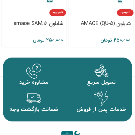
ناموجود
ناموجود
شابلون AMAOE (QU-5)
شابلون amaoe SAM:16
250.000
تومان
250.000
تومان
تحویل سریع
مشاوره خرید
خدمات پس از فروش
ضمانت بازگشت وجه