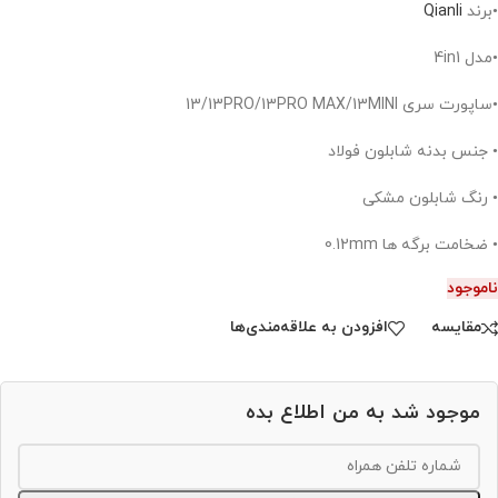
•برند
Qianli
•مدل 4in1
•ساپورت سری
13/13PRO/13PRO MAX/13MINI
•
جنس بدنه شابلون
فولاد
•
رنگ شابلون
مشکی
•
ضخامت برگه ها
0.12mm
ناموجود
مقایسه
افزودن به علاقه‌مندی‌ها
موجود شد به من اطلاع بده