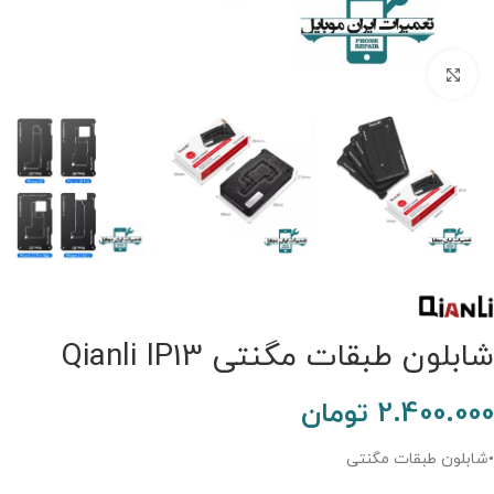
برای بزرگنمایی کلیک کنید.
شابلون طبقات مگنتی Qianli IP13
2.400.000
تومان
•شابلون طبقات مگنتی