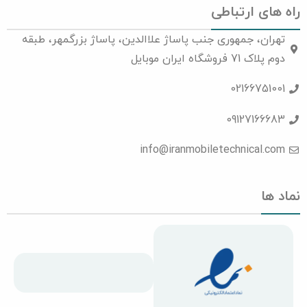
راه های ارتباطی
تهران، جمهوری جنب پاساژ علاالدین، پاساژ بزرگمهر، طبقه
دوم پلاک 71 فروشگاه ایران موبایل
02166751001
09127166683
info@iranmobiletechnical.com
نماد ها