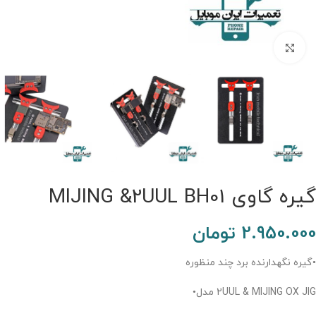
برای بزرگنمایی کلیک کنید.
گیره گاوی MIJING &2UUL BH01
2.950.000
تومان
•گیره نگهدارنده برد چند منظوره
2UUL & MIJING OX JIG مدل•