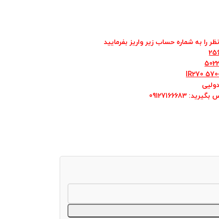
ر را به شماره حساب زیر واریز بفرمایید
25
IR270 570
ولیی
س بگیرید
: 09127166683