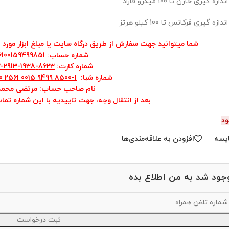
ازه گیری خازن تا 100 میکرو فاراد
دازه گیری فرکانس تا 100 کیلو هرتز
شما میتوانید جهت سفارش از طریق درگاه سایت یا مبلغ ابزار مورد نظ
شماره حساب
:
6100159499851
شماره کارت
:
8623-1938-2913-5022
شماره شبا
:
0 2561 0015 9499 8500-1
نام صاحب حساب: مرتضی محمد
بعد از انتقال وجه، جهت تاییدیه با این شماره تما
ود
یسه
افزودن به علاقه‌مندی‌ها
جود شد به من اطلاع بده
ثبت درخواست