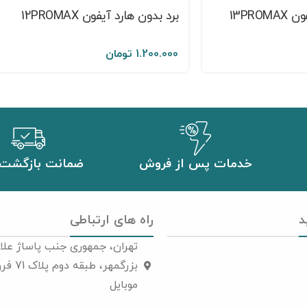
13PRO
برد بدون هارد آیفون 12PROMAX
1.200.000
تومان
خدمات پس از فروش
ضمانت بازگشت 
د
راه های ارتباطی
تهران، جمهوری جنب پاساژ علاا
بزرگمهر، 
موبایل