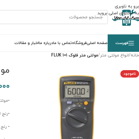
برو به ناوبری
به محتوای اصلی بروید
فهرست
صفحه اصلی
فروشگاه
تماس با ما
درباره ما
اخبار و مقالات
خانه
/
انواع مولتی متر
/
مولتی متر فلوک FLUK 101
مولت
ناموجود
000
•مولتی مت
•رنج ان
• رنج ا