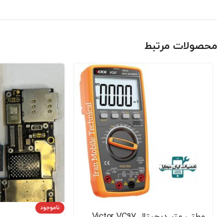
محصولات مرتبط
ناموجود
مولتی متر دیجیتال Victor VC97