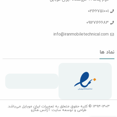
02166751001
09127166683
info@iranmobiletechnical.com
نماد ها
۱۳۹۴-۱۴۰۳ © کلیه حقوق متعلق به تعمیرات ایران موبایل می‌باشد.
طراحی و توسعه سایت: آژانس هگزو