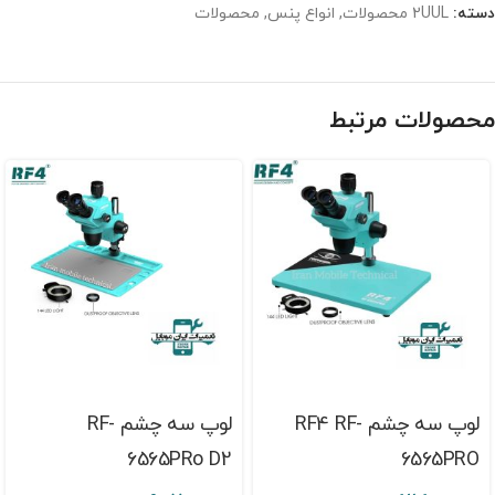
دسته:
2UUL محصولات
,
انواع پنس
,
محصولات
محصولات مرتبط
لوپ سه چشم RF4 RF-
لوپ سه چشم RF-
6565PRo D2
6565PRO