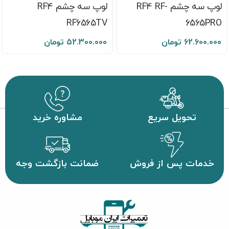
لوپ سه چشم RF4 RF-
لوپ سه چشم RF4
RF6565TV
6565PRO
62.600.000
تومان
52.300.000
تومان
تحویل سریع
مشاوره خرید
خدمات پس از فروش
ضمانت بازگشت وجه