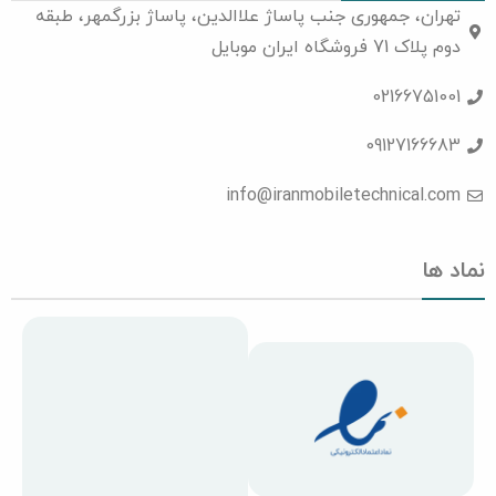
تهران، جمهوری جنب پاساژ علاالدین، پاساژ بزرگمهر، طبقه
دوم پلاک 71 فروشگاه ایران موبایل
02166751001
09127166683
info@iranmobiletechnical.com
نماد ها