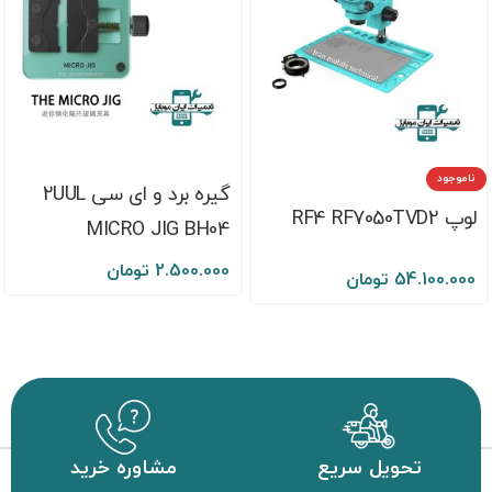
ناموجود
گیره برد و ای سی 2UUL
لوپ RF4 RF7050TVD2
MICRO JIG BH04
2.500.000
تومان
54.100.000
تومان
تحویل سریع
مشاوره خرید