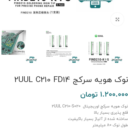
برای بزرگنمایی کلیک کنید.
نوک هویه سرکج 2UUL C210 FD14
1.200.000
تومان
نوک هویه سرکج اوریجینال 2UUL C210-S020
قلع پذیری بسیار بالا
ساخته شده از آلیاژ بسیار باکیفیت
طول نوک 80 میلیمتر