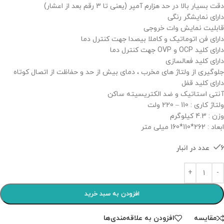
دقت بسیار بالا در حد هزارم آمپر (یعنی تا 3 رقم بعد از اعشار)
دارای نمایشگر رنگی
قابلیت نمایش وات خروجی
دارای فن اتوماتیک و کاملا بیصدا جهت کنترل دما
دارای کلید OCP و OVP جهت کنترل دما
دارای کلید فعالسازی
جلوگیری از ولتاژ های مخرب ، دمای بیش از حد و حفاظت از اتصال کوتاه
دارای کلید قفل
آنتی استاتیک و ضد الکتریسیته ساکن
ولتاژ کاری : 110 – 220 ولت
وزن : 4.3 کیلوگرم
ابعاد : 262*110*160 میلی متر
6 عدد در انبار
افزودن به سبد خرید
مقایسه
افزودن به علاقه‌مندی‌ها