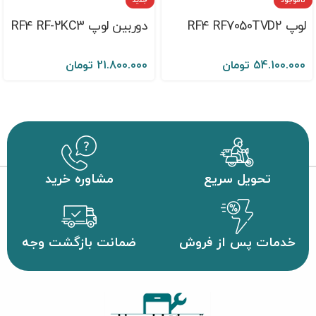
ناموجود
جدید
لوپ RF4 RF7050TVD2
دوربین لوپ RF4 RF-2KC3
54.100.000
تومان
21.800.000
تومان
تحویل سریع
مشاوره خرید
خدمات پس از فروش
ضمانت بازگشت وجه