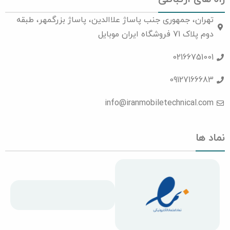
تهران، جمهوری جنب پاساژ علاالدین، پاساژ بزرگمهر، طبقه
دوم پلاک 71 فروشگاه ایران موبایل
02166751001
09127166683
info@iranmobiletechnical.com
نماد ها