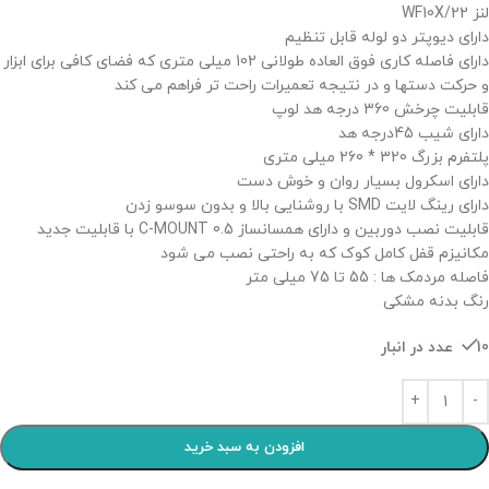
لنز WF10X/22
دارای دیوپتر دو لوله قابل تنظیم
دارای فاصله کاری فوق العاده طولانی 102 میلی متری که فضای کافی برای ابزار
و حرکت دستها و در نتیجه تعمیرات راحت تر فراهم می کند
قابلیت چرخش 360 درجه هد لوپ
دارای شیب 45درجه هد
پلتفرم بزرگ 320 * 260 میلی متری
دارای اسکرول بسیار روان و خوش دست
دارای رینگ لایت SMD با روشنایی بالا و بدون سوسو زدن
قابلیت نصب دوربین و دارای همسانساز 0.5 C-MOUNT با قابلیت جدید
مکانیزم قفل کامل کوک که به راحتی نصب می شود
فاصله مردمک ها : 55 تا 75 میلی متر
رنگ بدنه مشکی
10 عدد در انبار
افزودن به سبد خرید