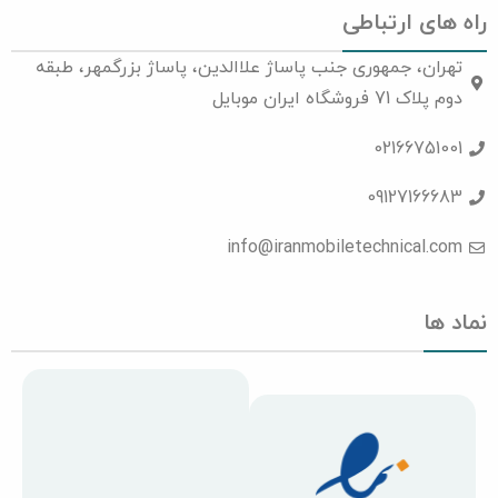
راه های ارتباطی
تهران، جمهوری جنب پاساژ علاالدین، پاساژ بزرگمهر، طبقه
دوم پلاک 71 فروشگاه ایران موبایل
02166751001
09127166683
info@iranmobiletechnical.com
نماد ها