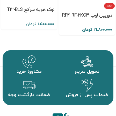
جدید
نوک هویه سرکج T12-BLS
دوربین لوپ RF4 RF-2KC3
1.500.000
تومان
21.800.000
تومان
تحویل سریع
مشاوره خرید
خدمات پس از فروش
ضمانت بازگشت وجه