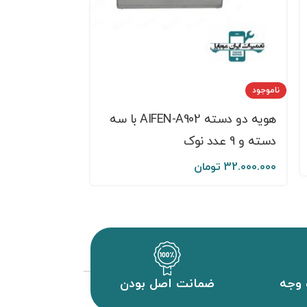
ناموجود
شابلون طبقات مگنتی 
هویه دو دسته AIFEN-A902 با سه
دسته و 9 عدد نوک
4.500.000
توم
32.000.000
تومان
وجه
ضمانت اصل بودن