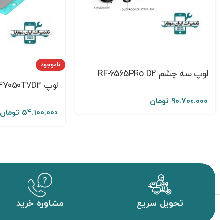
ناموجود
لوپ سه چشم RF-6565PRo D2
لوپ RF4 RF7050TVD2
90.700.000
تومان
54.100.000
تومان
تحویل سریع
مشاوره خرید