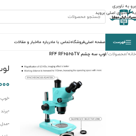
برو به ناوبری
به محتوای اصلی بروید
فهرست
صفحه اصلی
فروشگاه
تماس با ما
درباره ما
اخبار و مقالات
خانه
/
محصولات
/
لوپ سه چشم RF4 RF6565TV
لوپ س
000
•لوپ F4 RF6565TV
•برند RF4
•مدل F6564TV