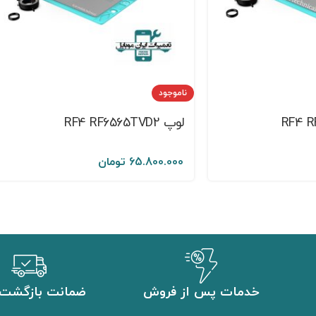
ناموجود
لوپ RF4 RF6565TVD2
65.800.000
تومان
خدمات پس از فروش
ضمانت بازگشت 