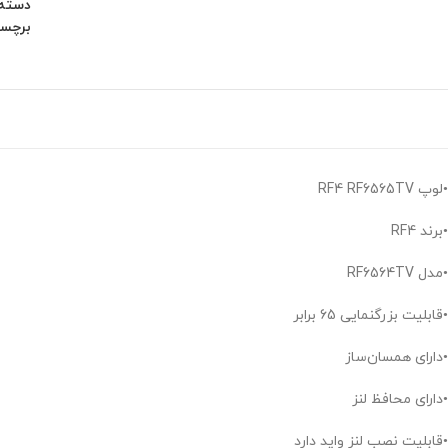
دسته:
برچس
•لوپ RF4 RF6565TV
•برند RF4
•مدل RF6564TV
•قابلیت بزرگنمایی 65 برابر
•دارای همسان‌ساز
•دارای محافظ لنز
•قابلیت نصب لنز واید دارد