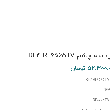
ه چشم RF4 RF6565TV
52.300.
تومان
R
R