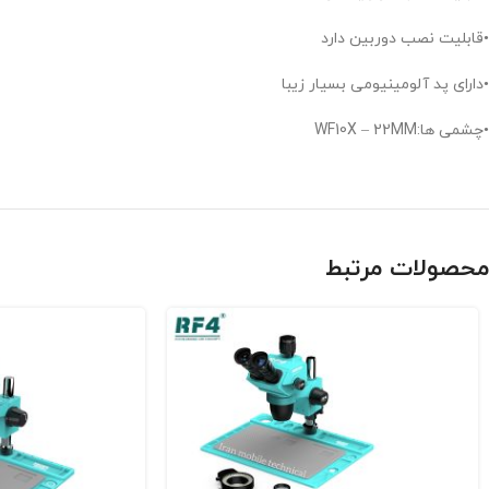
•قابلیت نصب دوربین دارد
•دارای پد آلومینیومی بسیار زیبا
•چشمی ها:WF10X – 22MM
محصولات مرتبط