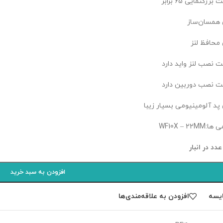
بزرگنمایی 65 برابر
ی همسان‌ساز
 محافظ لنز
یت نصب لنز واید دارد
یت نصب دوربین دارد
 پد آلومینیومی بسیار زیبا
WF10X – 22M
افزودن به سبد خرید
یسه
افزودن به علاقه‌مندی‌ها