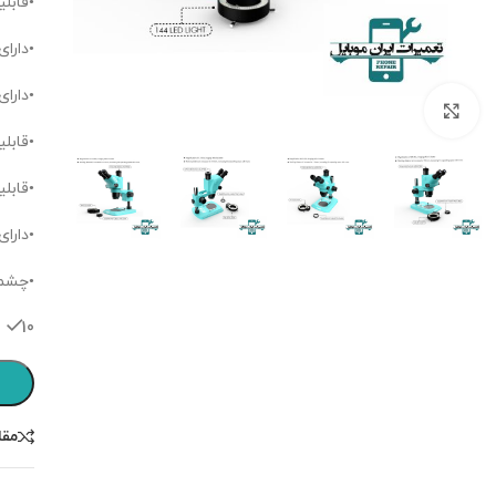
•قابلیت 
•دارا
•دارای
برای بزرگنمایی کلیک کنید.
•قابل
•قابل
•دارای
•چشمی ها:M
10 عدد در انبار
مقا