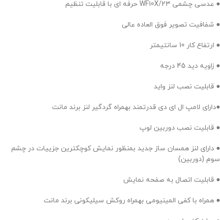
● عدسی چشمی WF10X/23 حرفه ای با قابلیت تنظیم
● شفافیت تصویر فوق العاده عالی
● ارتفاع کار 10 سانتیمتر
● زاویه دید 45 درجه
● قابلیت نصب لنز واید
●دارای لامپ ال ای دی قدرتمند بهمراه گردگیر لنز برند مانت
● قابلیت نصب دوربین لوپ
● دارای لنز همسان ساز جدید بمنظور نمایش کوچکترین جزییات در چشم
سوم (دوربین)
● قابلیت اتصال به صفحه نمایش
● همراه با کفی المینیومی بهمراه روکش سیلیکونی برند مانت