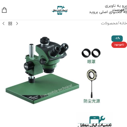
برو به ناوبری
فهرست
به محتوای اصلی بروید
خانه
/
محصولات
-8%
ناموجود