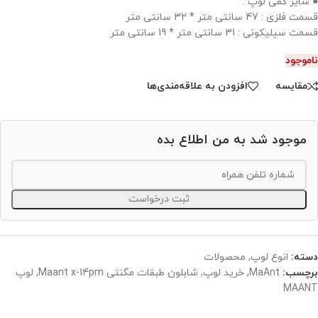
● سایز کفی لوپ :
قسمت فلزی : 47 سانتی متر * 32 سانتی متر
قسمت سیلیکونی : 31 سانتی متر * 19 سانتی متر
ناموجود
مقایسه
افزودن به علاقه‌مندی‌ها
موجود شد به من اطلاع بده
ثبت درخواست
دسته:
انوع لوپ
,
محصولات
برچسب:
MaAnt
,
خرید لوپ
,
شابلون طبقات مگنتی Maant x-14pm
,
لوپ
MAANT