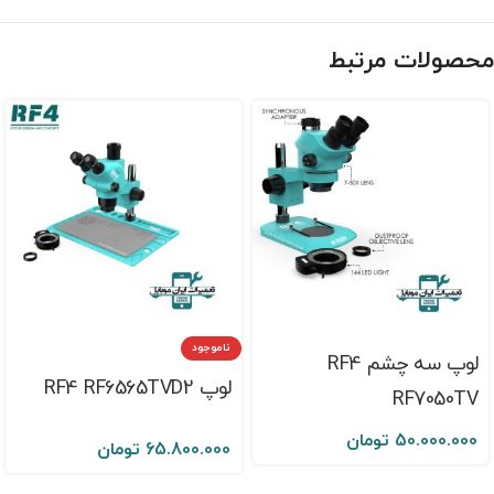
محصولات مرتبط
ناموجود
لوپ سه چشم RF4
لوپ RF4 RF6565TVD2
RF7050TV
50.000.000
تومان
65.800.000
تومان