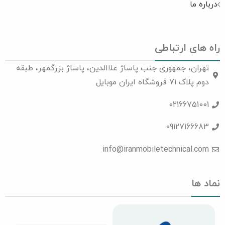
درباره ما
راه های ارتباطی
تهران، جمهوری جنب پاساژ علاالدین، پاساژ بزرگمهر، طبقه
دوم پلاک 71 فروشگاه ایران موبایل
02166751001
09127166683
info@iranmobiletechnical.com
نماد ها