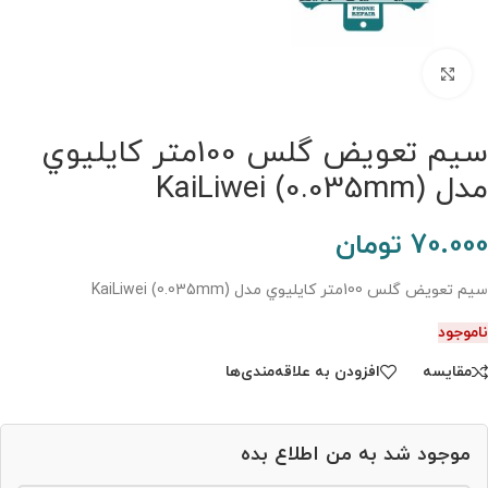
برای بزرگنمایی کلیک کنید.
سيم تعويض گلس 100متر کايليوي
مدل (KaiLiwei (0.035mm
70.000
تومان
سيم تعويض گلس 100متر کايليوي مدل (KaiLiwei (0.035mm
ناموجود
مقایسه
افزودن به علاقه‌مندی‌ها
موجود شد به من اطلاع بده