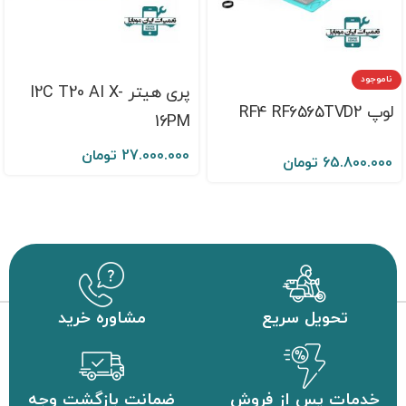
ناموجود
پری هیتر I2C T20 AI X-
لوپ RF4 RF6565TVD2
16PM
27.000.000
تومان
65.800.000
تومان
تحویل سریع
مشاوره خرید
خدمات پس از فروش
ضمانت بازگشت وجه