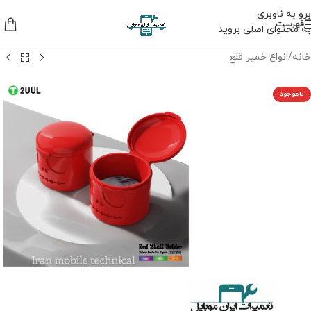
برو به ناوبری
فهرست
به محتوای اصلی بروید
خانه
/
انواع خمیر قلع
ناموجود