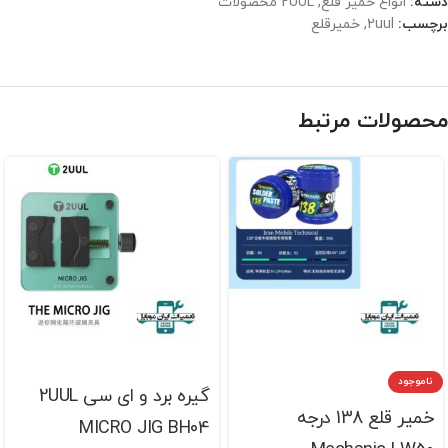
دسته:
انواع خمیر قلع
,
2UUL محصولات
برچسب:
2uul
,
خمیرقلع
محصولات مرتبط
ناموجود
گیره برد و ای سی 2UUL
خمیر قلع 138 درجه
MICRO JIG BH04