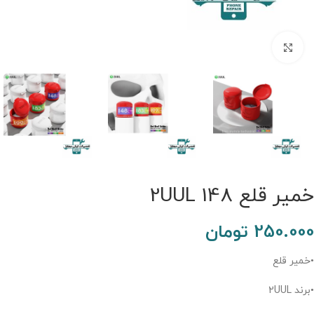
برای بزرگنمایی کلیک کنید.
خمیر قلع 2UUL 148
250.000
تومان
•خمیر قلع
•برند 2UUL