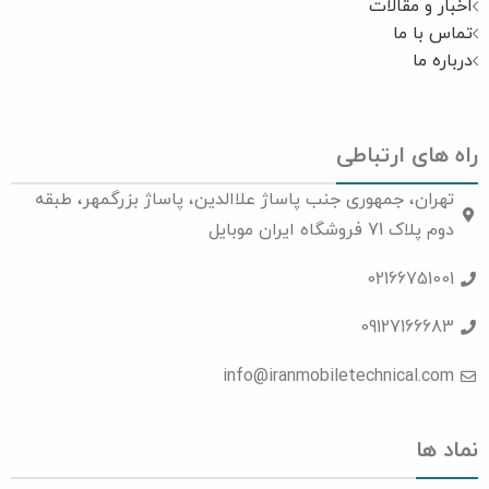
اخبار و مقالات
تماس با ما
درباره ما
راه های ارتباطی
تهران، جمهوری جنب پاساژ علاالدین، پاساژ بزرگمهر، طبقه
دوم پلاک 71 فروشگاه ایران موبایل
02166751001
09127166683
info@iranmobiletechnical.com
نماد ها