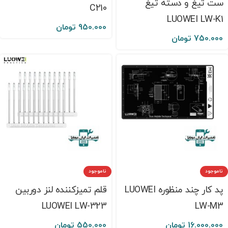
ست تیغ و دسته تیغ
C210
LUOWEI LW-K1
950.000
تومان
750.000
تومان
ناموجود
ناموجود
پد کار چند منظوره LUOWEI
قلم تمیزکننده لنز دوربین
LUOWEI LW-323
LW-M3
16.000.000
تومان
550.000
تومان