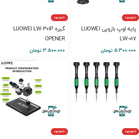
ناموجود
ناموجود
پایه لوپ بازویی LUOWEI
گیره LUOWEI LW-301P
OPENER
LW-017
5.300.000
تومان
3.500.000
تومان
ناموجود
ناموجود