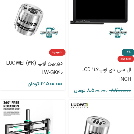
-2%
ناموجود
ناموجود
دوربین لوپ (4K) LUOWEI
ال سی دی لوپLCD 11.6
LW-GK40
INCH
12.500.000
تومان
8.700.000
8.500.000
تومان