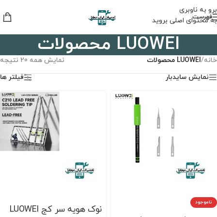
برو به ناوبری
فهرست
به محتوای اصلی بروید
LUOWEI محصولات
خانه
/
LUOWEI محصولات
نمایش همه 20 نتیجه
نمایش سایدبار
فیلتر ها
ناموجود
نوک هویه سر کج LUOWEI