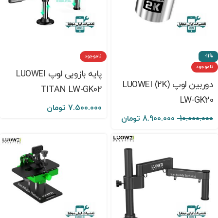
-11%
ناموجود
ناموجود
پایه بازویی لوپ LUOWEI
دوربین لوپ (2K) LUOWEI
TITAN LW-GK02
LW-GK20
7.500.000
تومان
10.000.000
8.900.000
تومان