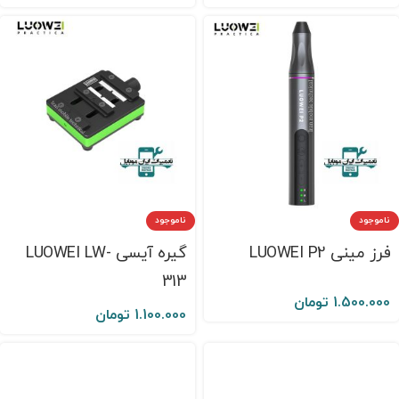
ناموجود
ناموجود
فرز مینی LUOWEI P2
گیره آیسی LUOWEI LW-
313
1.500.000
تومان
1.100.000
تومان