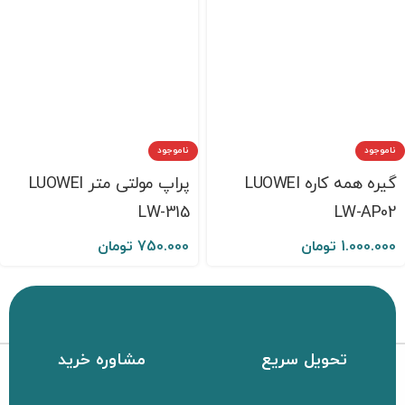
ناموجود
ناموجود
گیره همه کاره LUOWEI
پراپ مولتی متر LUOWEI
LW-315
LW-AP02
1.000.000
تومان
750.000
تومان
تحویل سریع
مشاوره خرید