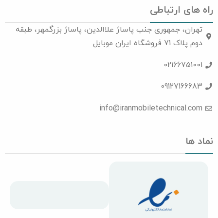
راه های ارتباطی
تهران، جمهوری جنب پاساژ علاالدین، پاساژ بزرگمهر، طبقه
دوم پلاک 71 فروشگاه ایران موبایل
02166751001
09127166683
info@iranmobiletechnical.com
نماد ها