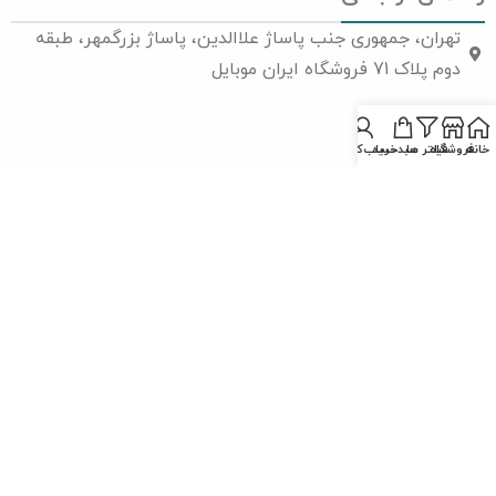
تهران، جمهوری جنب پاساژ علاالدین، پاساژ بزرگمهر، طبقه
دوم پلاک 71 فروشگاه ایران موبایل
02166751001
خانه
فروشگاه
فیلتر ها
سبدخرید
حساب‌کاربری
09127166683
info@iranmobiletechnical.com
نماد ها