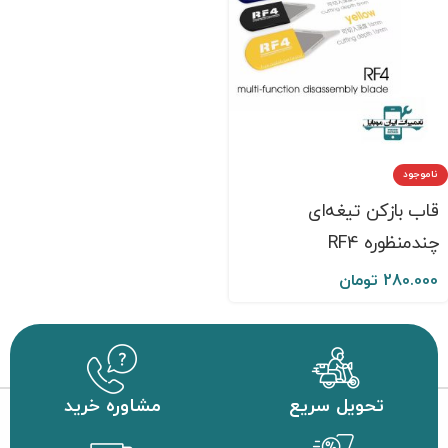
ناموجود
قاب بازکن تیغه‌ای
چندمنظوره RF4
280.000
تومان
تحویل سریع
مشاوره خرید