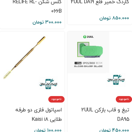
کاردک خمیر قلع 2UUL DA19
گلس شکن RELIFE RL-
066B
850.000
تومان
300.000
تومان
ناموجود
ناموجود
تیغ و قاب بازکن 2UUL
اسپاتول فلزی دو طرفه
DA95
طلایی Kaisi i8
450.000
تومان
100.000
تومان