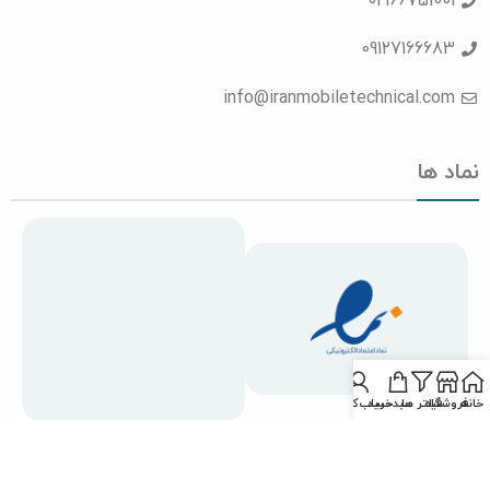
02166751001
09127166683
info@iranmobiletechnical.com
نماد ها
خانه
فروشگاه
فیلتر ها
سبدخرید
حساب‌کاربری
۱۳۹۴-۱۴۰۳ © کلیه حقوق متعلق به تعمیرات ایران موبایل می‌باشد.
طراحی و توسعه سایت: آژانس هگزو