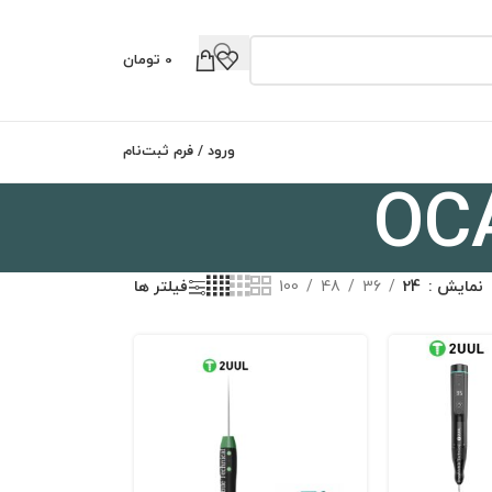
0
تومان
0
ورود / فرم ثبت‌نام
نمایش
24
36
48
100
فیلتر ها