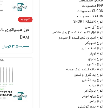
QUICK محصولات
RF4 محصولات
SUGON محصولات
YAXUN محصولات
ناموجود
انواع SHORT KILLER
انواع آی سی
فرز مین
انواع ابزار تقویت کننده تزریق فلکس
DA81
انواع‌ اسپری تمیزکننده ال‌سی‌دی
انواع اسپیکر
3.500.000
تومان
انواع استند ابزار
انواع اوپنر
انواع باتری
انواع باکس
انواع پاک کننده نوک هویه
انواع پد فلزی و نسوز
انواع پد مگنتی
انواع پراپ
انواع پروگرامر
انواع پری هیتر
انواع پنس
انواع پیچ گوشتی