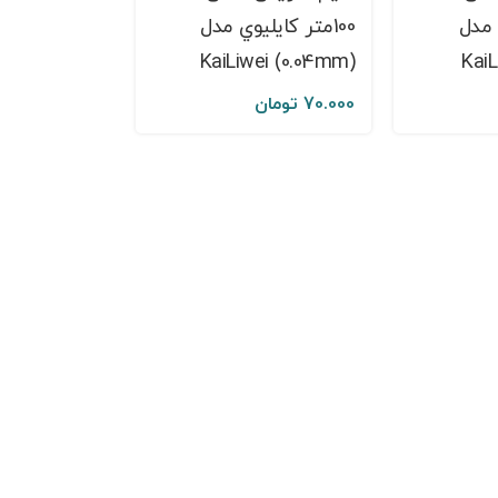
ي مدل
100متر کايليوي مدل
(KaiLiwei (0.04mm
70.000
تومان