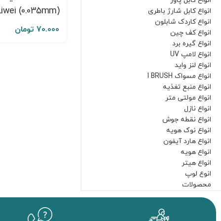
انواع کابل پاور
(KaiLiwei (0.035mm
انواع کابل شارژ باطری
انواع کاردک شابلون
70.000
تومان
انواع کف چین
انواع گیره برد
انواع لامپ UV
انواع لنز واید
انواع مسواک I BRUSH
انواع منبع تغذیه
انواع مولتی متر
انواع نازل
انواع نقطه جوش
انواع نوک هویه
انواع هارد آیفون
انواع هویه
انواع هیتر
انوع لوپ
محصولات