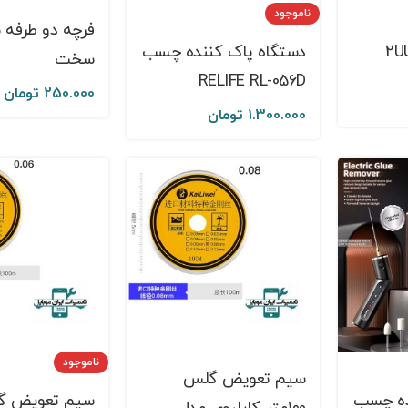
ناموجود
فرچه دو طرفه ن
دستگاه پاک کننده چسب
سخت
RELIFE RL-056D
250.000
تومان
1.300.000
تومان
ناموجود
سيم تعويض گلس
ده چسب
سيم تعويض گ