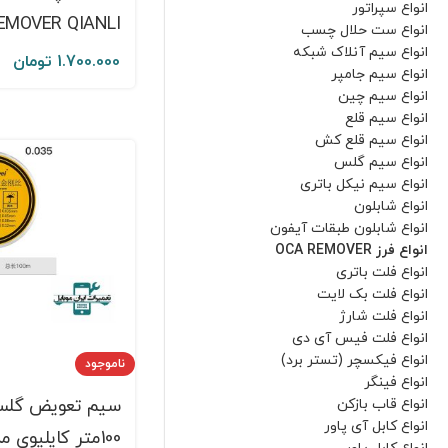
انواع سپراتور
EMOVER QIANLI
انواع ست حلال چسب
انواع سیم آنلاک شبکه
1.700.000
تومان
انواع سیم جامپر
انواع سیم چین
انواع سیم قلع
انواع سیم قلع کش
انواع سیم گلس
انواع سیم نیکل باتری
انواع شابلون
انواع شابلون طبقات آیفون
انواع فرز OCA REMOVER
انواع فلت باتری
انواع فلت بک لایت
انواع فلت شارژ
انواع فلت فیس آی دی
انواع فیکسچر (تستر برد)
ناموجود
انواع فینگر
سيم تعويض گل
انواع قاب بازکن
انواع کابل آی پاور
100متر کايليوي م