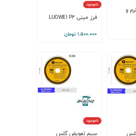
ناموجود
رم و
فرز مینی LUOWEI P2
1.500.000
تومان
ناموجود
لس
سيم تعويض گلس